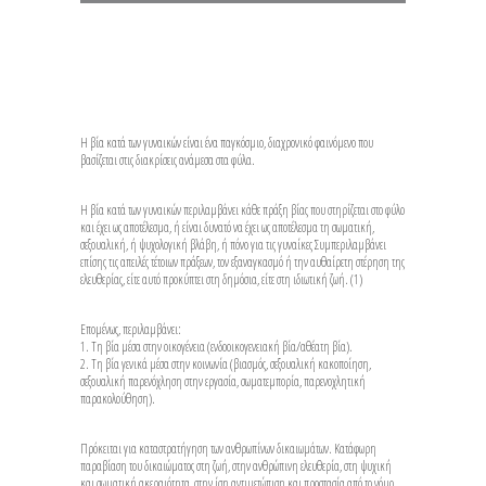
Η βία κατά των γυναικών είναι ένα παγκόσμιο, διαχρονικό φαινόμενο που
βασίζεται στις διακρίσεις ανάμεσα στα φύλα.
Η βία κατά των γυναικών περιλαμβάνει κάθε πράξη βίας που στηρίζεται στο φύλο
και έχει ως αποτέλεσμα, ή είναι δυνατό να έχει ως αποτέλεσμα τη σωματική,
σεξουαλική, ή ψυχολογική βλάβη, ή πόνο για τις γυναίκες Συμπεριλαμβάνει
επίσης τις απειλές τέτοιων πράξεων, τον εξαναγκασμό ή την αυθαίρετη στέρηση της
ελευθερίας, είτε αυτό προκύπτει στη δημόσια, είτε στη ιδιωτική ζωή. (1)
Επομένως, περιλαμβάνει:
1. Τη βία μέσα στην οικογένεια (ενδοοικογενειακή βία/αθέατη βία).
2. Τη βία γενικά μέσα στην κοινωνία (βιασμός, σεξουαλική κακοποίηση,
σεξουαλική παρενόχληση στην εργασία, σωματεμπορία, παρενοχλητική
παρακολούθηση).
Πρόκειται για καταστρατήγηση των ανθρωπίνων δικαιωμάτων. Κατάφωρη
παραβίαση του δικαιώματος στη ζωή, στην ανθρώπινη ελευθερία, στη ψυχική
και σωματική ακεραιότητα, στην ίση αντιμετώπιση και προστασία από το νόμο.