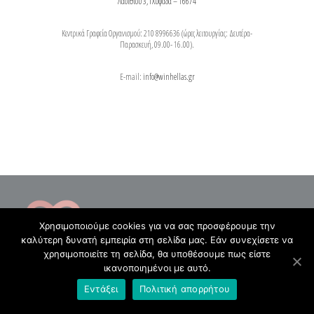
Λασιθίου 3, Γλυφάδα – 16674
Κεντρικά Γραφεία Οργανισμού: 210 8996636 (ώρες λειτουργίας: Δευτέρα-
Παρασκευή, 09.00- 16.00).
E-mail:
info@winhellas.gr
Χρησιμοποιούμε cookies για να σας προσφέρουμε την
καλύτερη δυνατή εμπειρία στη σελίδα μας. Εάν συνεχίσετε να
χρησιμοποιείτε τη σελίδα, θα υποθέσουμε πως είστε
ικανοποιημένοι με αυτό.
Πολιτική Απορρήτου
Εντάξει
Πολιτική απορρήτου