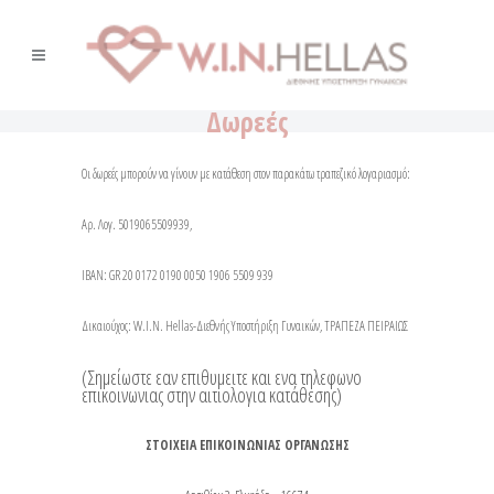
Δωρεές
Οι δωρεές μπορούν να γίνουν με κατάθεση στον παρακάτω τραπεζικό λογαριασμό:
Αρ. Λογ. 5019065509939,
IBAN: GR 20 0172 0190 0050 1906 5509 939
Δικαιούχος: W.I.N. Hellas-Διεθνής Υποστήριξη Γυναικών, ΤΡΑΠΕΖΑ ΠΕΙΡΑΙΩΣ
(Σημείωστε εαν επιθυμειτε και ενα τηλεφωνο
επικοινωνιας στην αιτιολογια κατάθεσης)
ΣΤΟΙΧΕΙΑ ΕΠΙΚΟΙΝΩΝΙΑΣ ΟΡΓΑΝΩΣΗΣ