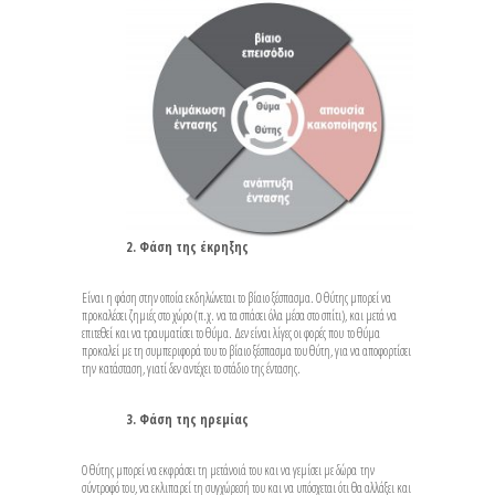
2. Φάση της έκρηξης
Είναι η φάση στην οποία εκδηλώνεται το βίαιο ξέσπασμα. Ο θύτης μπορεί να
προκαλέσει ζημιές στο χώρο (π.χ. να τα σπάσει όλα μέσα στο σπίτι), και μετά να
επιτεθεί και να τραυματίσει το θύμα. Δεν είναι λίγες οι φορές που το θύμα
προκαλεί με τη συμπεριφορά του το βίαιο ξέσπασμα του θύτη, για να αποφορτίσει
την κατάσταση, γιατί δεν αντέχει το στάδιο της έντασης.
3. Φάση της ηρεμίας
Ο θύτης μπορεί να εκφράσει τη μετάνοιά του και να γεμίσει με δώρα την
σύντροφό του, να εκλιπαρεί τη συγχώρεσή του και να υπόσχεται ότι θα αλλάξει και