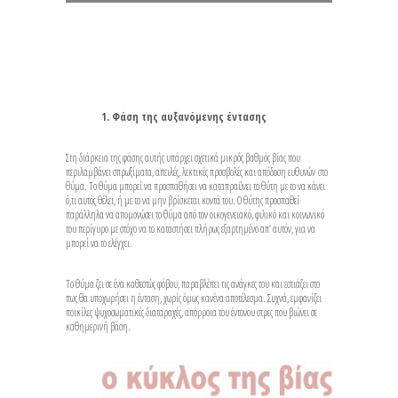
1. Φάση της αυξανόμενης έντασης
Στη διάρκεια της φάσης αυτής υπάρχει σχετικά μικρός βαθμός βίας που
περιλαμβάνει σπρωξίματα, απειλές, λεκτικές προσβολές και απόδοση ευθυνών στο
θύμα. Το θύμα μπορεί να προσπαθήσει να καταπραΰνει το θύτη με το να κάνει
ό,τι αυτός θέλει, ή με το να μην βρίσκεται κοντά του. Ο θύτης προσπαθεί
παράλληλα να απομονώσει το θύμα από τον οικογενειακό, φιλικό και κοινωνικό
του περίγυρο με στόχο να το καταστήσει πλήρως εξαρτημένο απ’ αυτόν, για να
μπορεί να το ελέγχει.
Το θύμα ζει σε ένα καθεστώς φόβου, παραβλέπει τις ανάγκες του και εστιάζει στο
πως θα υποχωρήσει η ένταση, χωρίς όμως κανένα αποτέλεσμα. Συχνά, εμφανίζει
ποικίλες ψυχοσωματικές διαταραχές, απόρροια του έντονου στρες που βιώνει σε
καθημερινή βάση.