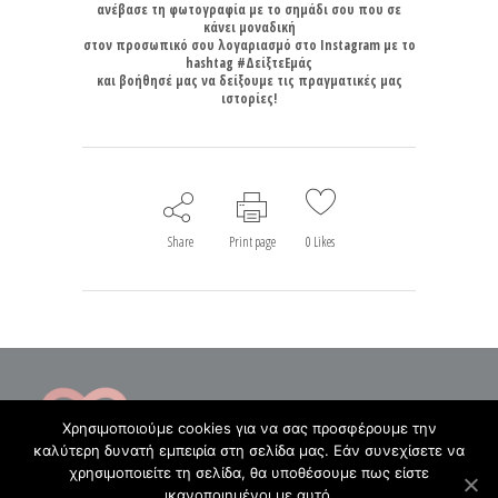
ανέβασε τη φωτογραφία με το σημάδι σου που σε
κάνει μοναδική
στον προσωπικό σου λογαριασμό στο Instagram με το
hashtag #ΔείξτεΕμάς
και βοήθησέ μας να δείξουμε τις πραγματικές μας
ιστορίες!
Share
Print page
0
Likes
Χρησιμοποιούμε cookies για να σας προσφέρουμε την
καλύτερη δυνατή εμπειρία στη σελίδα μας. Εάν συνεχίσετε να
χρησιμοποιείτε τη σελίδα, θα υποθέσουμε πως είστε
ικανοποιημένοι με αυτό.