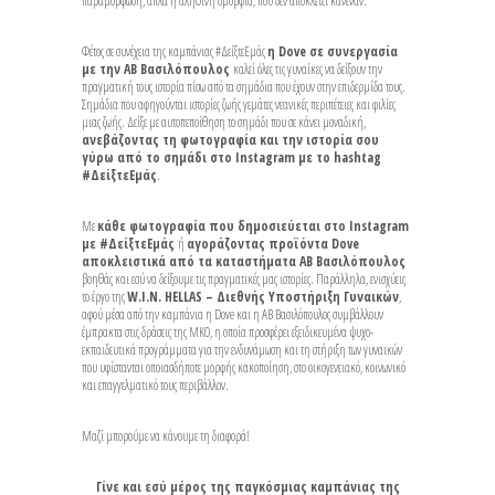
παραμόρφωση, απλά η αληθινή ομορφιά, που δεν αποκλείει κανέναν.
Φέτος σε συνέχεια της καμπάνιας #ΔείξτεΕμάς
η
Dove
σε συνεργασία
με την ΑΒ Βασιλόπουλος
καλεί όλες τις γυναίκες να δείξουν την
πραγματική τους ιστορία πίσω από τα σημάδια που έχουν στην επιδερμίδα τους.
Σημάδια που αφηγούνται ιστορίες ζωής γεμάτες νεανικές περιπέτειες και φιλίες
μιας ζωής. Δείξε με αυτοπεποίθηση το σημάδι που σε κάνει μοναδική,
ανεβάζοντας τη φωτογραφία και την ιστορία σου
γύρω από το σημάδι στο
Instagram
με το
hashtag
#ΔείξτεΕμάς
.
Με
κάθε φωτογραφία που δημοσιεύεται στο
Instagram
με #ΔείξτεΕμάς
ή
αγοράζοντας προϊόντα
Dove
αποκλειστικά από τα καταστήματα ΑΒ Βασιλόπουλος
βοηθάς και εσύ να δείξουμε τις πραγματικές μας ιστορίες. Παράλληλα, ενισχύεις
το έργο της
W.I.N. HELLAS – Διεθνής Υποστήριξη Γυναικών
,
αφού μέσα από την καμπάνια η Dove και η ΑΒ Βασιλόπουλος συμβάλλουν
έμπρακτα στις δράσεις της MKO, η οποία προσφέρει εξειδικευμένα ψυχο-
εκπαιδευτικά προγράμματα για την ενδυνάμωση και τη στήριξη των γυναικών
που υφίστανται οποιασδήποτε μορφής κακοποίηση, στο οικογενειακό, κοινωνικό
και επαγγελματικό τους περιβάλλον.
Μαζί μπορούμε να κάνουμε τη διαφορά!
Γίνε και εσύ μέρος της παγκόσμιας καμπάνιας της