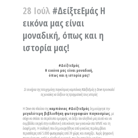
28 Ιούλ
#ΔείξτεΕμάς Η
εικόνα μας είναι
μοναδική, όπως και η
ιστορία μας!
#ΔείξτεΕμάς
Η εικόνα μας είναι μοναδική,
όπως και η ιστορία μας!
Σε συνέχεια της πετυχημένης παγκόσμιας καμπάνιας #ΔείξτεΕμάς η
Dove
προσκαλεί
τις γυναίκες να δείξουν τις πραγματικές τους ιστορίες
Η Dove στο πλαίσιο της
καμπάνιας #ΔείξτεΕμάς
δημιούργησε την
μεγαλύτερη βιβλιοθήκη φωτογραφιών παγκοσμίως
, με
στόχο να σπάσει τα στερεότυπα ομορφιάς, να δείξει τον αληθινό μας εαυτό και να
συμβάλλει ενεργά στην αυθεντική απεικόνιση των γυναικών στα ΜΜΕ και τη
διαφήμιση. Η συλλογή που δημιουργήθηκε από γυναίκες περιλαμβάνει
περισσότερες από 5.000 φωτογραφίες από 39 χώρες και συνεχίζει. Χωρίς ψηφιακή